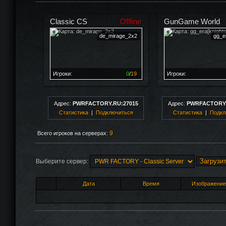
Classic CS
Offline
GunGame World
de_mirage_2x2
gg_er
Игроки:
0
/
19
Игроки:
Сервер заполнен на
0%
Сервер заполнен на
0
Адрес:
PWRFACTORY.RU:27015
Адрес:
PWRFACTORY.
Статистика
|
Подключиться
Статистика
|
Подкл
9
Всего игроков на серверах:
Загрузи
Выберите сервер:
Дата
Время
Изображение