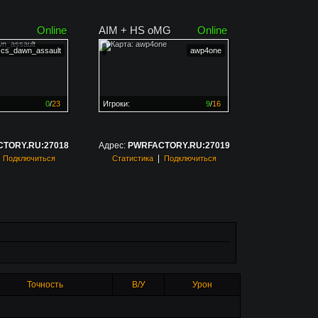
Online
AIM + HS oMG
Online
cs_dawn_assault
awp4one
0
/
23
Игроки:
9
/
16
ен на
0%
Сервер заполнен на
56%
TORY.RU:27018
Адрес:
PWRFACTORY.RU:27019
|
|
Подключиться
Статистика
Подключиться
Точность
В/У
Урон