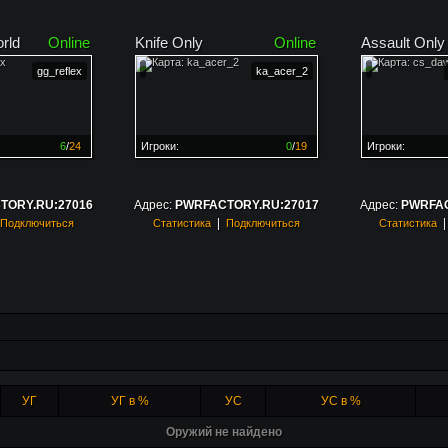
rld
Online
Knife Only
Online
Assault Only
gg_reflex
ka_acer_2
6
/
24
Игроки:
0
/
19
Игроки:
н на
25%
Сервер заполнен на
0%
Сервер заполн
TORY.RU:27016
Адрес:
PWRFACTORY.RU:27017
Адрес:
PWRFAC
|
Подключиться
Статистика
Подключиться
Статистика
УГ
УГ в %
УС
УС в %
Оружий не найдено