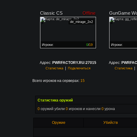
Classic CS
Offline
GunGame Wo
de_mirage_2x2
Игроки:
0
/
19
Игроки:
Сервер заполнен на
0%
Сервер заполне
Адрес:
PWRFACTORY.RU:27015
Адрес:
PWRFAC
|
|
Статистика
Подключиться
Статистика
Всего игроков на серверах:
15
Статистика оружий
0
оружий убили
0
игроков и нанесли
0
урона
Оружие
Убийств