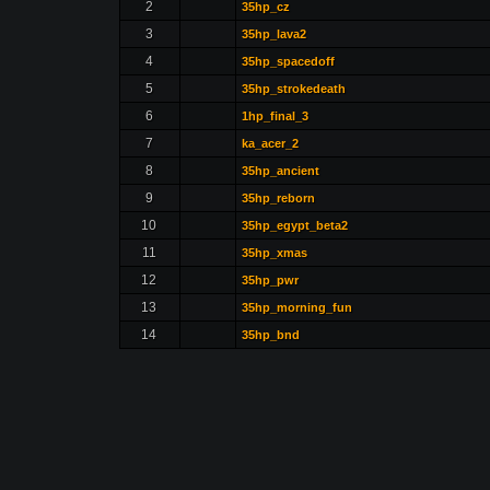
2
35hp_cz
3
35hp_lava2
4
35hp_spacedoff
5
35hp_strokedeath
6
1hp_final_3
7
ka_acer_2
8
35hp_ancient
9
35hp_reborn
10
35hp_egypt_beta2
11
35hp_xmas
12
35hp_pwr
13
35hp_morning_fun
14
35hp_bnd