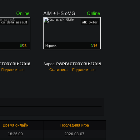
Online
AIM + HS oMG
Online
cs_delta_assault
afk_6killer
0
/
23
Игроки:
9
/
16
ен на
0%
Сервер заполнен на
56%
TORY.RU:27018
Адрес:
PWRFACTORY.RU:27019
|
|
Подключиться
Статистика
Подключиться
Время онлайн
Последняя игра
18:26:09
2026-08-07