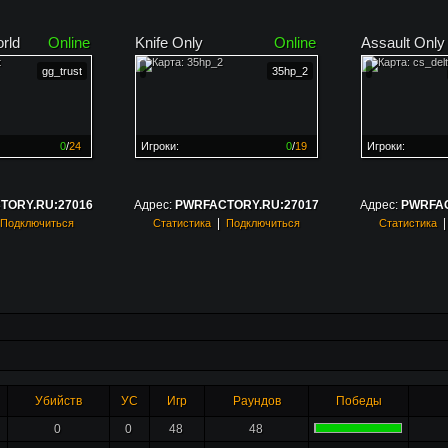
rld
Online
Knife Only
Online
Assault Only
gg_trust
35hp_2
0
/
24
Игроки:
0
/
19
Игроки:
н на
0%
Сервер заполнен на
0%
Сервер заполн
TORY.RU:27016
Адрес:
PWRFACTORY.RU:27017
Адрес:
PWRFAC
|
Подключиться
Статистика
Подключиться
Статистика
Убийств
УС
Игр
Раундов
Победы
0
0
48
48