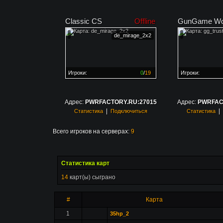
Classic CS
Offline
GunGame Wo
de_mirage_2x2
Игроки:
0
/
19
Игроки:
Сервер заполнен на
0%
Сервер заполне
Адрес:
PWRFACTORY.RU:27015
Адрес:
PWRFAC
|
|
Статистика
Подключиться
Статистика
Всего игроков на серверах:
9
Статистика карт
14
карт(ы) сыграно
#
Карта
1
35hp_2