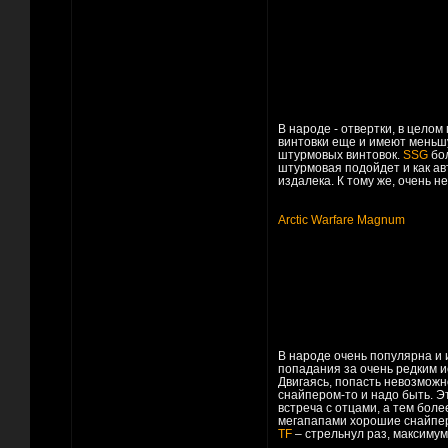
В народе - отвертки, в цело
винтовки еще и имеют меньш
штурмовых винтовок.
SSG
бол
штурмовая подойдет и как ав
издалека. К тому же, очень н
Arctic Warfare Magnum
В народе очень популярна и 
попадания за очень редким и
Двигаясь, попасть невозможн
снайпером-то и надо быть. Эт
встреча с отцами, а тем бол
мегапапами хорошие снайперы
TF
– стрельнул раз, максимум