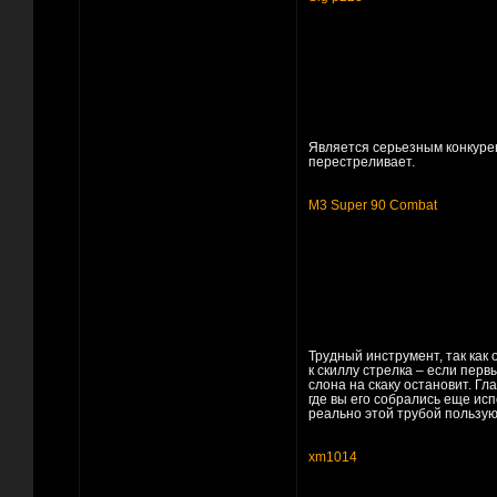
Является серьезным конкур
перестреливает.
M3 Super 90 Combat
Трудный инструмент, так как
к скиллу стрелка – если пер
слона на скаку остановит. Гл
где вы его собрались еще исп
реально этой трубой пользу
xm1014