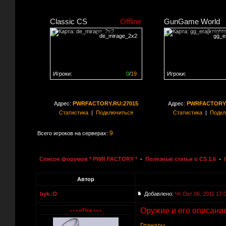
Classic CS
Offline
GunGame World
de_mirage_2x2
gg_er
Игроки:
0
/
19
Игроки:
Сервер заполнен на
0%
Сервер заполнен на
0
Адрес:
PWRFACTORY.RU:27015
Адрес:
PWRFACTORY.
Статистика
|
Подключиться
Статистика
|
Подкл
9
Всего игроков на серверах:
Список форумов * PWR FACTORY *
-
Полезные статьи о CS 1.6
-
Автор
byk.:D
Добавлено:
Чт Окт 06, 2011 17:
Оружие и его описани
Гранаты