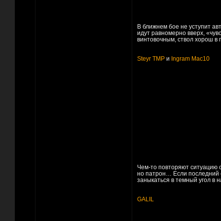
В ближнем бое не уступит авт
идут равномерно вверх, «чув
винтовочным, ствол хорош в 
Steyr TMP
и
Ingram Mac10
Чем-то повторяют ситуацию 
но патрон… Если последний е
заныкаться в темный угол в н
GALIL