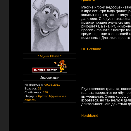
Многие игроки недооценивают
в игре есть три вида гранат,
зависит от того, как ее кину
далекооо. Следует также зна
прыжке прицел очень сильно з
рикошетят, а значит, их мож
бросок и граната в центре в
вредит, прежде всего, своей 
поменялся. Для этого просто 
HE Grenade
* Админ Classic *
Информация
На форуме с:
09.08.2011
Возраст:
31
Единственная граната, нанос
Сообщения:
426
граната взорвется во лбу про
Откуда:
г.Uptown,Мурманская
выкуривания. Очень хорошо пр
область
взорвется, но так нельзя дел
длительность его действия д
Flashband