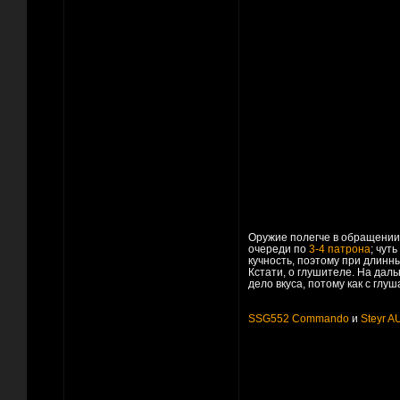
Оружие полегче в обращении,
очереди по
3-4 патрона
; чут
кучность, поэтому при длин
Кстати, о глушителе. На дал
дело вкуса, потому как с глу
SSG552 Commando
и
Steyr A