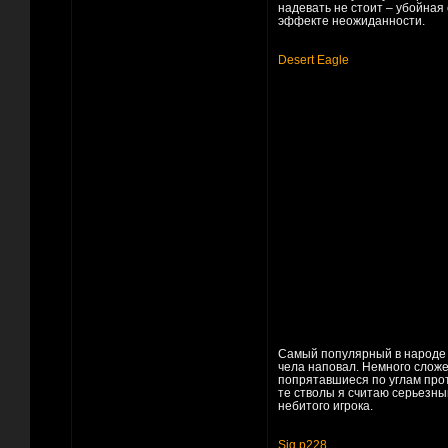
надевать не стоит – убойная
эффекте неожиданности.
Desert Eagle
Самый популярный в народе 
чела наповал. Немного сложе
попрятавшиеся по углам про
те стволы я считаю серьезны
небитого игрока.
Sig p228