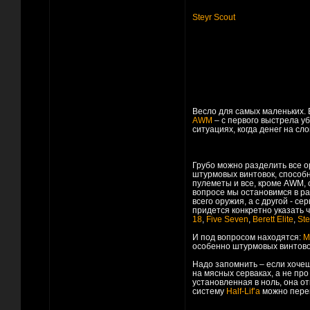
Steyr Scout
Весло для самых маленьких. В
AWM
– с первого выстрела у
ситуациях, когда денег на сл
Грубо можно разделить все о
штурмовых винтовок, способн
пулеметы и все, кроме AWM, 
вопросе мы остановимся в ра
всего оружия, а с другой - с
придется конкретно указать 
18
,
Five Seven
,
Berett Elite
,
Ste
И под вопросом находятся:
M
особенно штурмовых винтово
Надо запомнить – если хочеш
на мясных серваках, а не п
установленная в ноль, она о
систему
Half-Lif’а
можно пере