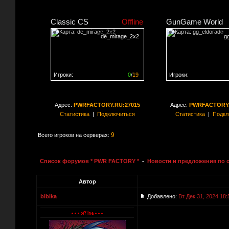
Classic CS
Offline
GunGame World
de_mirage_2x2
g
Игроки:
0
/
19
Игроки:
Сервер заполнен на
0%
Сервер заполнен на
0
Адрес:
PWRFACTORY.RU:27015
Адрес:
PWRFACTORY.
Статистика
|
Подключиться
Статистика
|
Подкл
9
Всего игроков на серверах:
Список форумов * PWR FACTORY *
-
Новости и предложения по 
Автор
bibika
Добавлено:
Вт Дек 31, 2024 18: