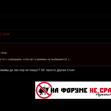
22 13:54
 благ.
не то с серверами. хлтв нет и режимы не выбираются. )
ежимы до сих пор не пашут? ОС просто другая стоит.