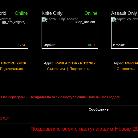
rld
Online
Knife Only
Online
Assault Only
gg_era[knights]
35hp_ancient
0
/
24
Игроки:
0
/
19
Игроки:
н на
0%
Сервер заполнен на
0%
Сервер заполн
TORY.RU:27016
Адрес:
PWRFACTORY.RU:27017
Адрес:
PWRFAC
Подключиться
Статистика
|
Подключиться
Статистика
я по серверам
-
Поздравляю всех с наступающим Новым 2023 Годом!
Сообщение
2 0:54
Поздравляю всех с наступающим Новым 202