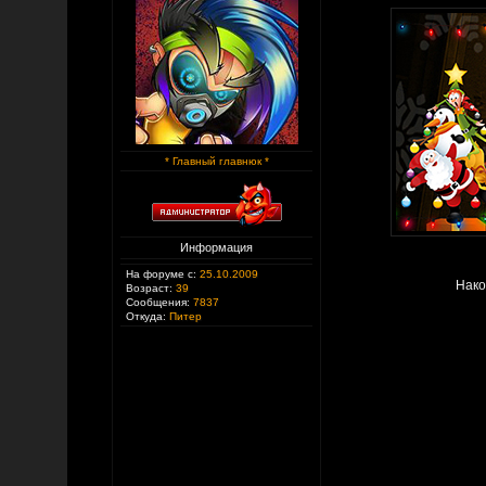
* Главный главнюк *
Информация
На форуме с:
25.10.2009
Нако
Возраст:
39
Сообщения:
7837
Откуда:
Питер