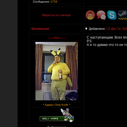
Сообщения:
1733
Вернуться к началу
Doormouse
Добавлено:
Сб Дек 24, 20
С наступающим. Всех бла
P.S.
А я то думаю что то не 
* Админ Only Knife *