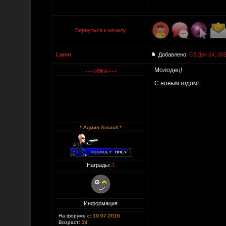
Вернуться к началу
Lanm
Добавлено:
Сб Дек 24, 20
Молодец!
С новым годом!
* Админ Assault *
Награды:
1
Информация
На форуме с:
19.07.2016
Возраст:
34