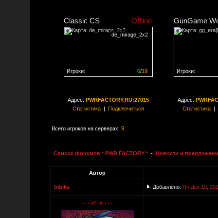
Classic CS
Offline
GunGame Wo
de_mirage_2x2
Игроки:
0
/
19
Игроки:
Сервер заполнен на
0%
Сервер заполне
Адрес:
PWRFACTORY.RU:27015
Адрес:
PWRFAC
Статистика
|
Подключиться
Статистика
|
9
Всего игроков на серверах:
Список форумов * PWR FACTORY *
-
Новости и предложени
Автор
bibika
Добавлено:
Пн Дек 19, 202