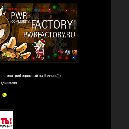
о стоял гроб огромный на балконе))).
аздниками!