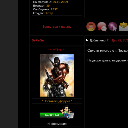
На форуме с:
25.10.2009
Возраст:
39
Сообщения:
7837
Откуда:
Питер
Вернуться к началу
SeReGa
Добавлено:
Пт Дек 29, 202
Спустя много лет, Позд
На дворе дрова, на дровах 
* Постоялец форума *
Информация