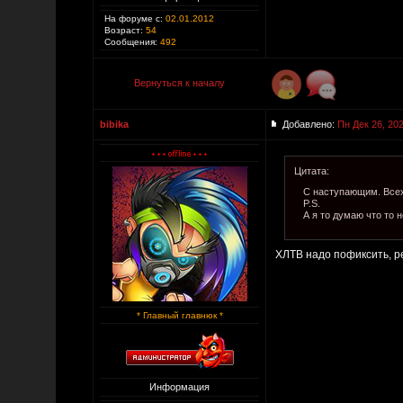
На форуме с:
02.01.2012
Возраст:
54
Сообщения:
492
Вернуться к началу
bibika
Добавлено:
Пн Дек 26, 20
Цитата:
С наступающим. Всех
P.S.
А я то думаю что то 
ХЛТВ надо пофиксить, р
* Главный главнюк *
Информация