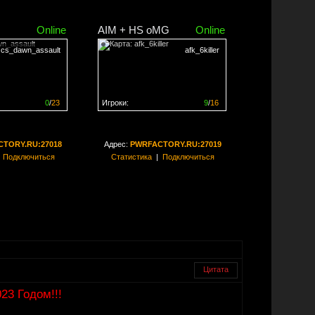
Online
AIM + HS oMG
Online
cs_dawn_assault
afk_6killer
0
/
23
Игроки:
9
/
16
ен на
0%
Сервер заполнен на
56%
TORY.RU:27018
Адрес:
PWRFACTORY.RU:27019
|
Подключиться
Статистика
|
Подключиться
Цитата
3 Годом!!!