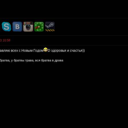
3 10:58
равляю всех с Новым Годом
D здоровья и счастья))
братва, у братвы трава, вся братва в дрова