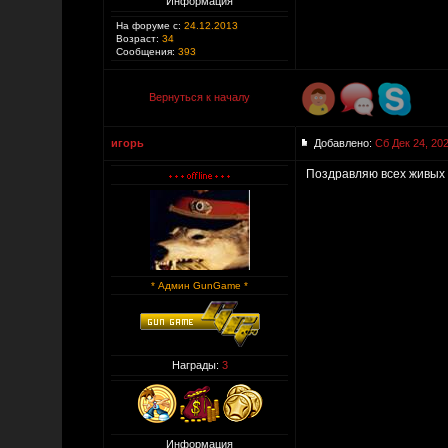
Информация
На форуме с:
24.12.2013
Возраст:
34
Сообщения:
393
Вернуться к началу
игорь
Добавлено:
Сб Дек 24, 20
Поздравляю всех живых !
* Админ GunGame *
Награды:
3
Информация