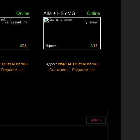
Online
AIM + HS oMG
Online
cs_assault_mi
fy_snow
0
/
23
Игроки:
9
/
16
ен на
0%
Сервер заполнен на
56%
TORY.RU:27018
Адрес:
PWRFACTORY.RU:27019
|
Подключиться
Статистика
|
Подключиться
Цитата