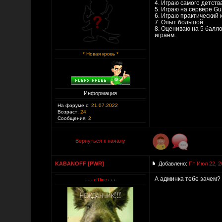
4. Играю самого детства
5. Играю на сервере G
6. Играю практический 
7. Опыт большой.
8. Оцениваю на 5 балло
играем.
* Новая кровь *
Информация
На форуме с:
21.07.2022
Возраст:
24
Сообщения:
2
Вернуться к началу
KABANOFF [PWR]
Добавлено:
Пт Июл 22, 2
А админка тебе зачем?