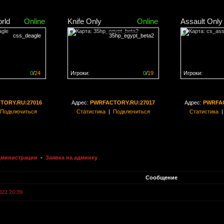
rld
Online
Knife Only
Online
Assault Only
css_deagle
35hp_egypt_beta2
0
/
24
Игроки:
0
/
19
Игроки:
н на
0%
Сервер заполнен на
0%
Сервер заполн
TORY.RU:27016
Адрес:
PWRFACTORY.RU:27017
Адрес:
PWRFAC
Подключиться
Статистика
|
Подключиться
Статистика
администрации
-
Заявка на админку
Сообщение
022 20:39