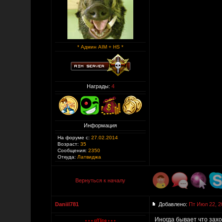
* Админ AIM + HS *
Награды:
4
Информация
На форуме с:
27.02.2014
Возраст:
35
Сообщения:
2350
Откуда:
Латвиджа
Вернуться к началу
Daniil781
Добавлено:
Пт Июл 22, 2
Иногда бывает что захо