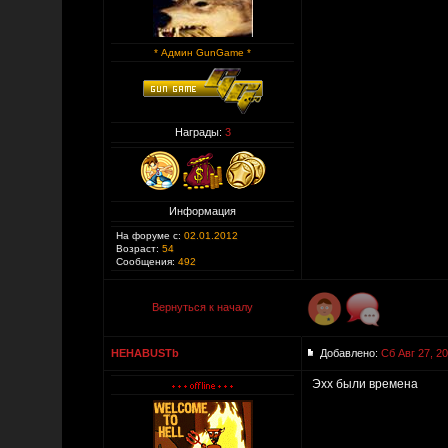
* Админ GunGame *
Награды:
3
Информация
На форуме с:
02.01.2012
Возраст:
54
Сообщения:
492
Вернуться к началу
HEHABUSTb
Добавлено:
Сб Авг 27, 2
Эхх были времена