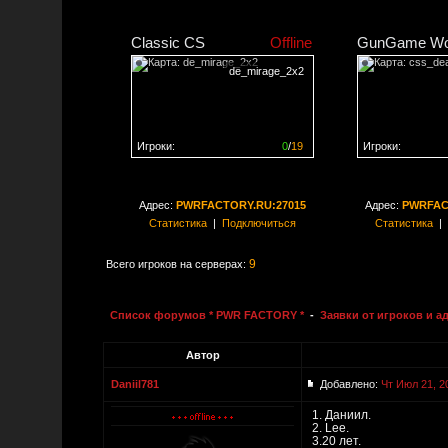
Classic CS
Offline
GunGame Wo
de_mirage_2x2
Игроки:
0
/
19
Игроки:
Сервер заполнен на
0%
Сервер заполне
Адрес:
PWRFACTORY.RU:27015
Адрес:
PWRFAC
Статистика
|
Подключиться
Статистика
|
9
Всего игроков на серверах:
Список форумов * PWR FACTORY *
-
Заявки от игроков и 
Автор
Daniil781
Добавлено:
Чт Июл 21, 2
1. Даниил.
2. Lee.
3.20 лет.