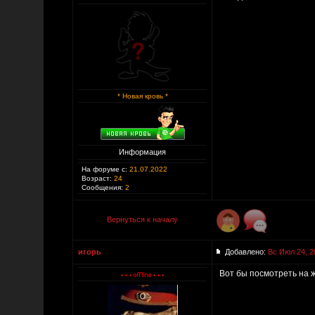
* Новая кровь *
Информация
На форуме с:
21.07.2022
Возраст:
24
Сообщения:
2
Вернуться к началу
игорь
Добавлено:
Вс Июл 24, 2
Вот бы посмотреть на 