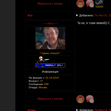
Вернуться к началу
Asx
Добавлено:
Пн Фев 01, 2
Та не, я тоже живой)) С
* Админ Assault *
Информация
На форуме с:
01.10.2015
Возраст:
37
Сообщения:
268
Откуда:
Москва
Вернуться к началу
игорь
Добавлено:
Пн Фев 01, 2