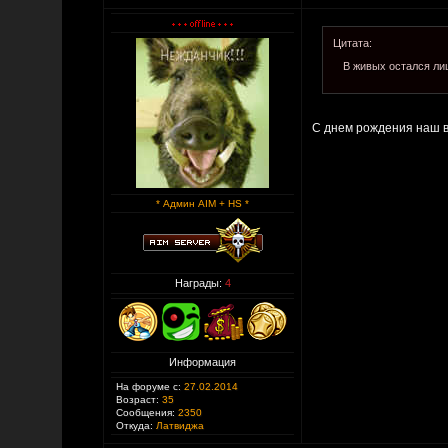
Цитата:
В живых остался ли
С днем рождения наш 
* Админ AIM + HS *
Награды:
4
Информация
На форуме с:
27.02.2014
Возраст:
35
Сообщения:
2350
Откуда:
Латвиджа