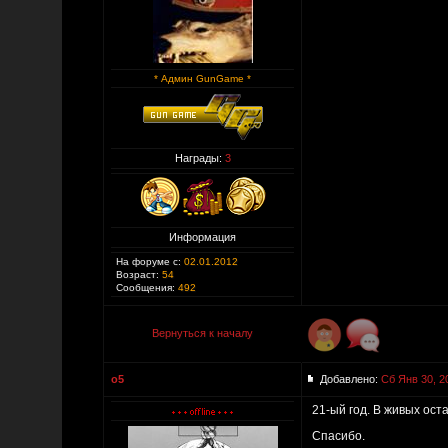
* Админ GunGame *
Награды:
3
Информация
На форуме с:
02.01.2012
Возраст:
54
Сообщения:
492
Вернуться к началу
o5
Добавлено:
Сб Янв 30, 2
21-ый год. В живых ост
Спасибо.