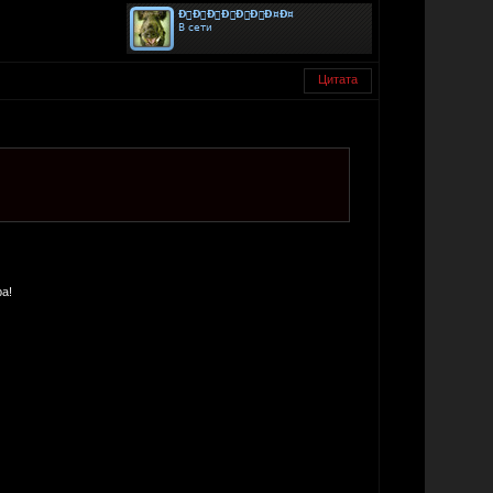
Цитата
а!