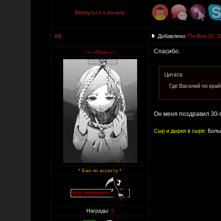
Вернуться к началу
o5
Добавлено:
Пн Фев 01, 2
Спасибо.
Цитата:
Где Василий по кра
Он меня поздравил 30-
Сыр и дырки в сыре:
Больш
* Бан по ассисту *
Награды:
2