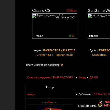
Classic CS
Offline
GunGame Wo
de_mirage_2x2
Игроки:
0
/
19
Игроки:
Сервер заполнен на
0%
Сервер заполне
Адрес:
PWRFACTORY.RU:27015
Адрес:
PWRFAC
Статистика
|
Подключиться
Статистика
|
9
Всего игроков на серверах:
Список форумов * PWR FACTORY *
-
Флуд
-
ДР O5
Автор
игорь
Добавлено:
Сб Янв 30, 2
Поздравлямба