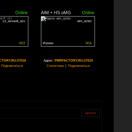
Online
AIM + HS oMG
Online
cs_assault_asv
aim_aztec
0
/
23
Игроки:
9
/
16
ен на
0%
Сервер заполнен на
56%
TORY.RU:27018
Адрес:
PWRFACTORY.RU:27019
|
Подключиться
Статистика
|
Подключиться
Цитата