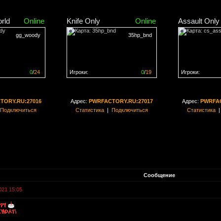
rld
Online
Knife Only
Online
Assault Only
gg_woody
35hp_bnd
0
/
24
Игроки:
0
/
19
Игроки:
н на
0%
Сервер заполнен на
0%
Сервер заполн
TORY.RU:27016
Адрес:
PWRFACTORY.RU:27017
Адрес:
PWRFAC
Подключиться
Статистика
|
Подключиться
Статистика
Сообщение
021 15:05