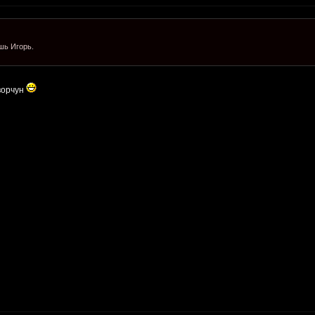
шь Игорь.
ворчун