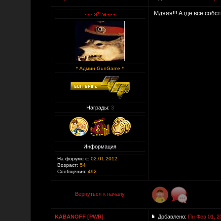
Мдяяя!!! А где все соб
* Админ GunGame *
Награды:
3
Информация
На форуме с:
02.01.2012
Возраст:
54
Сообщения:
492
Вернуться к началу
KABANOFF [PWR]
Добавлено:
Пн Фев 01, 2