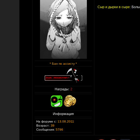
Сыр и дырки в сыре:
Больш
* Бан по ассисту *
Награды:
2
Информация
На форуме с:
13.08.2011
Возраст:
39
Сообщения:
5796