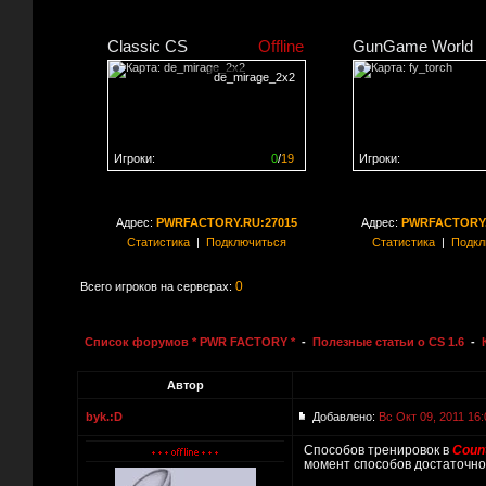
Classic CS
Offline
GunGame World
de_mirage_2x2
Игроки:
0
/
19
Игроки:
Сервер заполнен на
0%
Сервер заполнен на
0
Адрес:
PWRFACTORY.RU:27015
Адрес:
PWRFACTORY.
Статистика
|
Подключиться
Статистика
|
Подкл
0
Всего игроков на серверах:
Список форумов * PWR FACTORY *
-
Полезные статьи о CS 1.6
-
Автор
byk.:D
Добавлено:
Вс Окт 09, 2011 16:
Способов тренировок в
Count
момент способов достаточно.