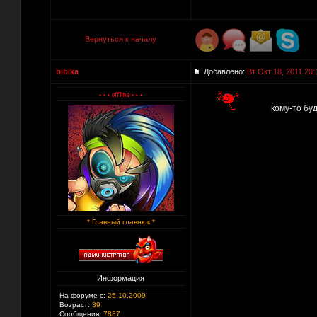
Вернуться к началу
bibika
Добавлено:
Вт Окт 18, 2011 20:
кому-то буд
* Главный главнюк *
Информация
На форуме с:
25.10.2009
Возраст:
39
Сообщения:
7837