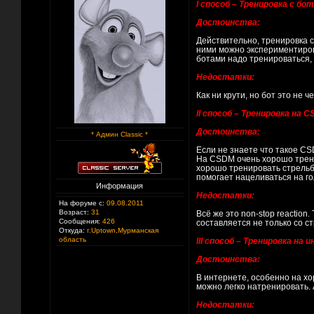
I способ – Тренировка с бо
Достоинства:
Действительно, тренировка с
ними можно экспериментирова
ботами надо тренироваться, х
Недостатки:
Как ни крути, но бот это не 
II способ – Тренировка на 
Достоинства:
* Админ Classic *
Если не знаете что такое CS
На CSDM очень хорошо тренир
хорошо тренировать стрельбу
помогает нацеливаться на го
Информация
Недостатки:
На форуме с:
09.08.2011
Возраст:
31
Всё же это non-stop reaction
Сообщения:
426
составляется не только со стр
Откуда:
г.Uptown,Мурманская
область
III способ – Тренировка на
Достоинства:
В интернете, особенно на хо
можно легко натренировать. 
Недостатки: