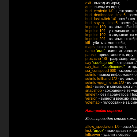
exit
- выход из игры;
quit
- выход из игры;
hud_centerid 1/0
- центровка 
hud_deathnotice_time 5
- врем
hud_fastswitch 1/0
- вкл./выкл
hud_saytext_time 5
- время (в
impulse 100
- вкл./выкл. Flashl
impulse 101
- увеличивает ко
impulse 102
- выкидывается м
impulse 201
- вкл./выкл. отобр
kill
- убить самого себя;
maps
- список всех карт;
name
"имя"
- изменить свое и
pause
- приостановить игру;
precache 1/0
- разр./запр. з
say
"сообщение"
- отправить 
say_team
"сообщение"
- отпр
scr_conspeed 600
- скорость 
setinfo
- вывод информации о
setinfo lefthand 1/0
- вкл./выкл
setinfo vgui_menus 1/0
- вкл./
slist
- вывести список доступн
snapshop
- сохранение текущ
timeleft
- без параметров. Пок
version
- вывести версию игры
votemap
- голосование за сме
Настройки сервера
Здесь приведен список ком
allow_spectators 1/0
- разр./з
kick
"игрок"
- выкидывает игрок
killserver
- удалить сервер ;