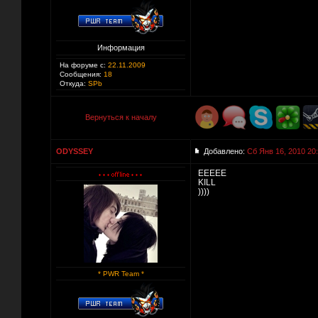
Информация
На форуме с:
22.11.2009
Сообщения:
18
Откуда:
SPb
Вернуться к началу
ODYSSEY
Добавлено:
Сб Янв 16, 2010 20
EEEEE
KILL
))))
* PWR Team *