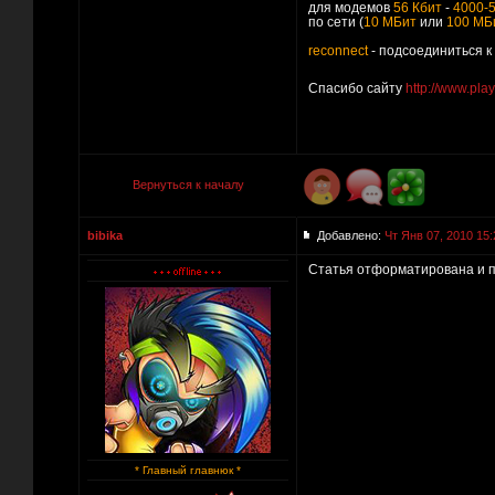
для модемов
56 Кбит
-
4000-
по сети (
10 МБит
или
100 МБ
reconnect
- подсоединиться к
Спасибо сайту
http://www.pla
Вернуться к началу
bibika
Добавлено:
Чт Янв 07, 2010 15:
Статья отформатирована и п
* Главный главнюк *