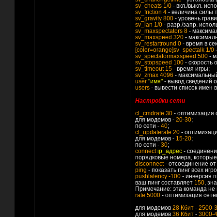
sv_cheats 1/0
- вкл./выкл. ис
sv_friction 4
- величина силы 
sv_gravity 800
- уровень грави
sv_lan 1/0
- разр./запр. испо
sv_maxspectators 8
- максима
sv_maxspeed 320
- максимал
sv_restartround 0
- время в се
[color=orange]sv_spectalk 1/0
-
sv_spectatormaxspeed 500
- м
sv_stopspeed 100
- скорость 
sv_timeout 15
- время игры;
sv_zmax 4096
- максимальны
user
"имя"
- вывод сведений о
users
- вывести список имен 
Настройки сети
cl_cmdrate 30
- оптимизация 
для модемов -
20-30
;
по сети -
40
;
cl_updaterate 20
- оптимизаци
для модемов -
15-20
;
по сети -
30
;
connect
ip_адрес
- соединени
порядковые номера, которые
disconnect
- отсоединение от
ping
- показать пинг всех игро
pushlatency -100
- инверсия п
ваш пинг составляет
150
, зн
Примечание: эта команда не 
rate 5000
- оптимизация сете
для модемов
28 Кбит
-
2500-
для модемов
36 Кбит
-
3000-