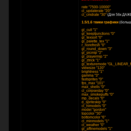
rate "7500-10000"
cl_updaterate "20"
cl_cmdrate "30"
(Для 56к ДАЖ
1.5/1.6 твики графики
(больш
gl_cull "1"
gl_keeptjunctions "0"
gl_texsort "0"
gl_palette_tex "1"
r_norefresh "0"
gl_round_down "3"
gl_picmip "2"
gl_playermip "2"
gl_ztrick "1"
gl_texturemode "GL_LINEA
viewsize "120"
brightness "1"
gamma "3"
fastsprites "0"
fps_max "101"
max_shells "0"
cl_corpsestay "0"
max_smokepuffs "0"
mp_decals "0"
d_spriteskip "0"
cl_himodels "0"
model "gordon"
topcolor "30"
bottomcolor "6"
cl_minmodels "1"
cl_weather "0"
gl_affinemodels "1"