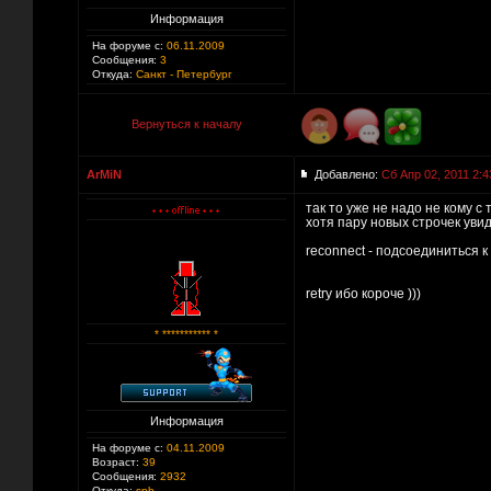
Информация
На форуме с:
06.11.2009
Сообщения:
3
Откуда:
Санкт - Петербург
Вернуться к началу
ArMiN
Добавлено:
Сб Апр 02, 2011 2:4
так то уже не надо не кому с 
хотя пару новых строчек увид
reconnect - подсоединиться 
retry ибо короче )))
* *********** *
Информация
На форуме с:
04.11.2009
Возраст:
39
Сообщения:
2932
Откуда:
spb