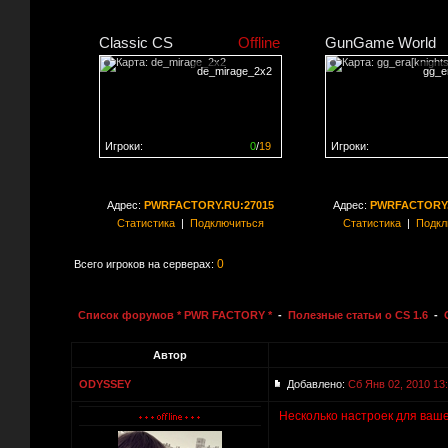
Classic CS
Offline
GunGame World
de_mirage_2x2
gg_er
Игроки:
0
/
19
Игроки:
Сервер заполнен на
0%
Сервер заполнен на
0
Адрес:
PWRFACTORY.RU:27015
Адрес:
PWRFACTORY.
Статистика
|
Подключиться
Статистика
|
Подкл
0
Всего игроков на серверах:
Список форумов * PWR FACTORY *
-
Полезные статьи о CS 1.6
-
Автор
ODYSSEY
Добавлено:
Сб Янв 02, 2010 13
Несколько настроек для ваш