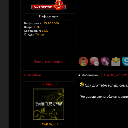
Информация
На форуме с:
25.10.2009
Возраст:
39
Сообщения:
7837
Откуда:
Питер
Вернуться к началу
ShadowMan
Добавлено:
Вс Янв 10, 2010 12
Оди для тебя только самая
"Не смеши своим ебалом монит
* PWR Team *