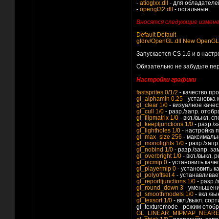
-
atioglxx.dll
- для обладателе
-
opengl32.dll
- остальные
Вносятся следующие изменения
Default Default
gldrv/OpenGL.dll New OpenGL
Запускается CS 1.6 и в наст
Обязательно не забудьте пе
Настройки графики
fastsprites 0/1/2
- качество пр
gl_alphamin 0.25
- установка
gl_clear 1/0
- визуалное качес
gl_cull 1/0
- разр./запр. отобр
gl_flipmatrix 1/0
- вкл./выкл. 
gl_keeptjunctions 1/0
- разр./з
gl_lightholes 1/0
- настройка 
gl_max_size 256
- максимальн
gl_monolights 1/0
- разр./зап
gl_nobind 1/0
- разр./запр. з
gl_overbright 1/0
- вкл./выкл.
gl_picmip 0
- установить каче
gl_playermip 0
- установить к
gl_polyoffset 4
- устанавливае
gl_reporttjunctions 1/0
- разр.
gl_round_down 3
- уменьшени
gl_smoothmodels 1/0
- вкл./в
gl_texsort 1/0
- вкл./выкл. сор
gl_texturemode - режим ото
GL_LINEAR_MIPMAP_NEAR