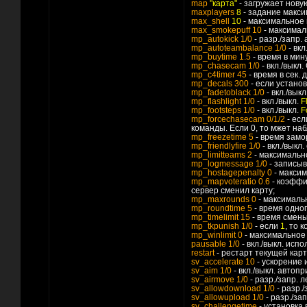
map
"карта"
- загружает новую
maxplayers
8
- задание макси
max_shell
10
- максимальное 
max_smokepuff 10
- максимал
mp_autokick 1/0
- разр./запр.
mp_autoteambalance 1/0
- вк
mp_buytime 1.5
- время в мин
mp_chasecam 1/0
- вкл./выкл
mp_c4timer 45
- время в сек.
mp_decals 300
- если установ
mp_fadetoblack 1/0
- вкл./вык
mp_flashlight 1/0
- вкл./выкл.
F
mp_footsteps 1/0
- вкл./выкл.
F
mp_forcechasecam 0/1/2
- ес
команды. Если 0, то мжет на
mp_freezetime 5
- время замор
mp_friendlyfire 1/0
- вкл./выкл
mp_limitteams 2
- максимально
mp_logmessage 1/0
- записыв
mp_hostagepenalty 0
- максим
mp_mapvoteratio 0.6
- коэффи
сервер сменил карту;
mp_maxrounds 0
- максимальн
mp_roundtime 5
- время одног
mp_timelimit 15
- время смены
mp_tkpunish 1/0
- если
1
, то 
mp_winlimit 0
- максимальное 
pausable 1/0
- вкл./выкл. исп
restart
- рестарт текущей карт
sv_accelerate 10
- ускорение 
sv_aim 1/0
- вкл./выкл. автоп
sv_airmove 1/0
- разр./запр. 
sv_allowdownload 1/0
- разр.
sv_allowupload 1/0
- разр./за
sv_challengetime
- установка 