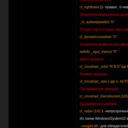
cl_righthand
(1- правая , 0-лев
Отрубаем переклчение оружи
_cl_autowepswitch "0"
Прицел как в старых версиях
cl_dynamiccrosshair "0"
Отрубаем графическое меню
setinfo _vgui_menus "0"
Цвет прицела:
cl_crosshair_color "R B G" гд
Размер прицела:
cl_crosshair_size x где х- AUT
Прозрачность прицела:
cl_crosshair_trancelucent (1/0)
Прозрачность радара:
cl_radar (1/0)
1- непрозрачны
Из папки Windows\System32 в 
-
nvoglnt.dll
- для обладателей