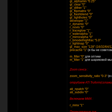
gl_alphamin "0.25"
gl_clear "0"
gl_dither "1"
gl_flipmatrix "0"
gl_flashblend "0"
gl_lightholes "0"
developer "1"
r_dynamic "0"
r_novis "0"
r_traceglow "1"
r_wateralpha "1"
r_mirroralpha "0"
r_bmodelhighfrac "5.0"
r_lightmap "0"
gl_max_size "128" (16/32/64/1
precache "1"
(я бы не советов
m_filter "0"
для оптики
m_filter "1"
для шариковой м
Zoom сенса :
zoom_sensitivity_ratio "0-3"
(я 
отрубаем ATI Truform(сглажи
ati_npatch "0"
ati_subdiv "0"
Включаем MMX :
r_mmx "1"
Переключение рук :