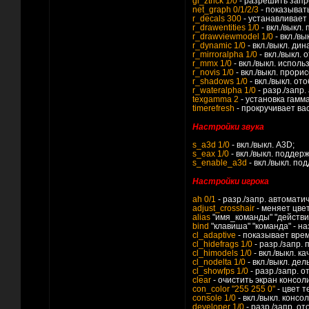
gl_ztrick 1/0
- разрешить запр
net_graph 0/1/2/3
- показыват
r_decals 300
- устанавливает
r_drawentities 1/0
- вкл./выкл.
r_drawviewmodel 1/0
- вкл./в
r_dynamic 1/0
- вкл./выкл. ди
r_mirroralpha 1/0
- вкл./выкл.
r_mmx 1/0
- вкл./выкл. испол
r_novis 1/0
- вкл./выкл. прори
r_shadows 1/0
- вкл./выкл. от
r_wateralpha 1/0
- разр./запр
texgamma 2
- установка гамма
timerefresh
- прокручивает вас
Настройки звука
s_a3d 1/0
- вкл./выкл. A3D;
s_eax 1/0
- вкл./выкл. поддер
s_enable_a3d
- вкл./выкл. по
Настройки игрока
ah 0/1
- разр./запр. автомат
adjust_crosshair
- меняет цве
alias
"имя_команды" "действи
bind
"клавиша" "команда" - н
cl_adaptive
- показывает время
cl_hidefrags 1/0
- разр./запр. 
cl_himodels 1/0
- вкл./выкл. к
cl_nodelta 1/0
- вкл./выкл. де
cl_showfps 1/0
- разр./запр. о
clear
- очистить экран консол
con_color "255 255 0"
- цвет т
console 1/0
- вкл./выкл. конс
developer 1/0
- разр./запр. о