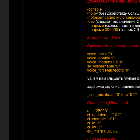
Добавляем это в наш ярлык 
-console
-nojoy
(без джойстика- больш
-noforcemparms -noforcemacc
-dev
(снимает ограничение CS
-heapsize
(сколько памяти дл
-heapsize 300000
(теперь CS 
Команды конфига:
Отключаем голосовую связь:
voice_scale "0"
voice_enable "0"
voice_modenable "0"
sv_voiceenable "0"
voice_forcemicrecord "0"
Зачем нам слышать глупые ре
задержка звука исправляетс
_snd_mixahead "0" или "0.1"
Connection (Идеально):
rate "25000"
cl_updaterate "101"
cl_cmdrate "101"
cl_lc "1"
cl_lw "1"
ex_interp 0.1/0.01
Если лагаем то :