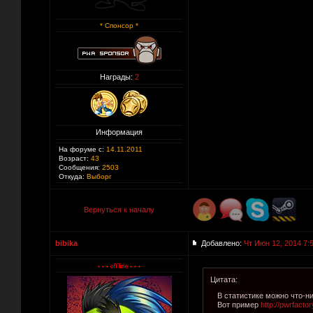
* Спонсор *
Награды:
2
Информация
На форуме с:
14.11.2011
Возраст:
43
Сообщения:
2503
Откуда:
Выборг
Вернуться к началу
bibika
Добавлено:
Чт Июн 12, 2014 7:
Цитата:
В статистике можно что-н
Вот пример
http://pwrfacto