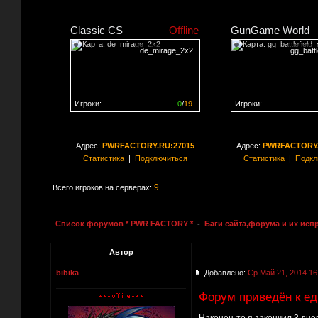
Classic CS
Offline
GunGame World
de_mirage_2x2
gg_batt
Игроки:
0
/
19
Игроки:
Сервер заполнен на
0%
Сервер заполнен на
0
Адрес:
PWRFACTORY.RU:27015
Адрес:
PWRFACTORY.
Статистика
|
Подключиться
Статистика
|
Подкл
9
Всего игроков на серверах:
Список форумов * PWR FACTORY *
-
Баги сайта,форума и их исп
Автор
bibika
Добавлено:
Ср Май 21, 2014 16
Форум приведён к ед