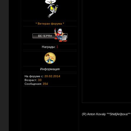
* Ветеран форума *
Награды:
1
Информация
На форуме с:
20.02.2014
Возраст:
33
Сообщения:
354
(R) Anton Kovaly ^^Shid[An]toxa^^