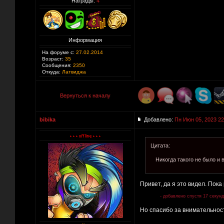
Награды:
4
Информация
На форуме с:
27.02.2014
Возраст:
35
Сообщения:
2350
Откуда:
Латвиджа
Вернуться к началу
bibika
Добавлено:
Пн Июн 05, 2023 22
Цитата:
Никогда такого не было и 
Привет, да я это видел. Пока
- добавлено спустя 17 секунд
Но спасибо за внимательно