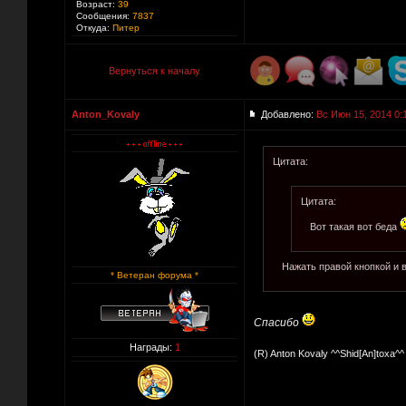
Возраст:
39
Сообщения:
7837
Откуда:
Питер
Вернуться к началу
Anton_Kovaly
Добавлено:
Вс Июн 15, 2014 0:
Цитата:
Цитата:
Вот такая вот беда
Нажать правой кнопкой и
* Ветеран форума *
Спасибо
Награды:
1
(R) Anton Kovaly ^^Shid[An]toxa^^