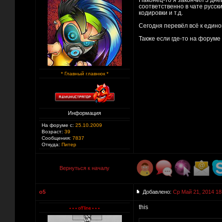
Наконец-то я закончил 3 дне
соответственно в чате русск
кодировки и т.д.
Сегодня перевёл всё к едино
Также если где-то на форуме
* Главный главнюк *
Информация
На форуме с:
25.10.2009
Возраст:
39
Сообщения:
7837
Откуда:
Питер
Вернуться к началу
o5
Добавлено:
Ср Май 21, 2014 18
this