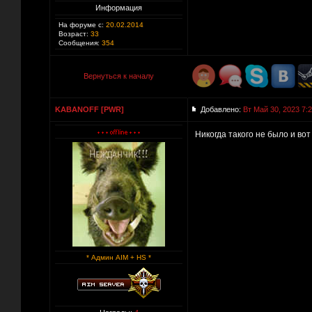
Информация
На форуме с:
20.02.2014
Возраст:
33
Сообщения:
354
Вернуться к началу
KABANOFF [PWR]
Добавлено:
Вт Май 30, 2023 7:
Никогда такого не было и во
* Админ AIM + HS *