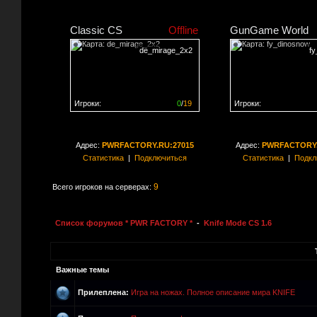
Classic CS
Offline
GunGame World
de_mirage_2x2
f
Игроки:
0
/
19
Игроки:
Сервер заполнен на
0%
Сервер заполнен на
0
Адрес:
PWRFACTORY.RU:27015
Адрес:
PWRFACTORY.
Статистика
|
Подключиться
Статистика
|
Подкл
9
Всего игроков на серверах:
Список форумов * PWR FACTORY *
-
Knife Mode CS 1.6
Важные темы
Прилеплена:
Игра на ножах. Полное описание мира KNIFE