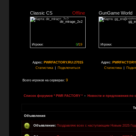
Classic CS
Offline
GunGame World
de_mirage_2x2
gg_er
Игроки:
0
/
19
Игроки:
Сервер заполнен на
0%
Сервер заполнен на
0
Адрес:
PWRFACTORY.RU:27015
Адрес:
PWRFACTORY.
Статистика
|
Подключиться
Статистика
|
Подкл
9
Всего игроков на серверах:
Список форумов * PWR FACTORY *
-
Новости и предложения по 
Т
Объявления
Объявление:
Поздравляю всех с наступающим Новым 2025 Год