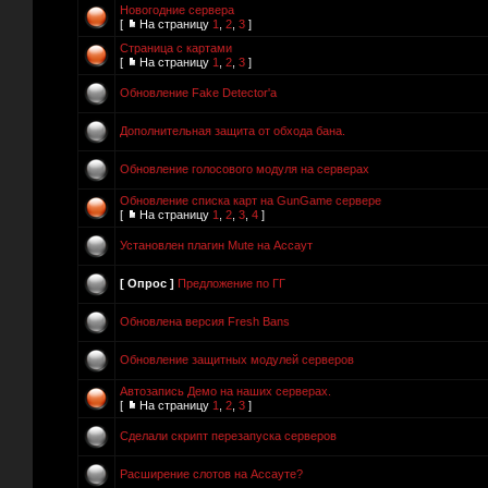
Новогодние сервера
[
На страницу
1
,
2
,
3
]
Страница с картами
[
На страницу
1
,
2
,
3
]
Обновление Fake Detector'a
Дополнительная защита от обхода бана.
Обновление голосового модуля на серверах
Обновление списка карт на GunGame сервере
[
На страницу
1
,
2
,
3
,
4
]
Установлен плагин Mute на Ассаут
[ Опрос ]
Предложение по ГГ
Обновлена версия Fresh Bans
Обновление защитных модулей серверов
Автозапись Демо на наших серверах.
[
На страницу
1
,
2
,
3
]
Сделали скрипт перезапуска серверов
Расширение слотов на Ассауте?