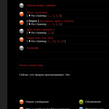
Новый конфиг сервера
Ивент GunGame
[
На страницу
1
...
3
,
4
,
5
]
[ Опрос ]
Автозапись демо у клиента
[
На страницу
1
...
3
,
4
,
5
]
Ддос Атака сервера =\
[
На страницу
1
,
2
]
Happy New Year 2016
[
На страницу
1
...
10
,
11
,
12
]
Snowballs
Начать новую тему
Сейчас этот форум просматривают: Нет
Новые сообщения
Объявление