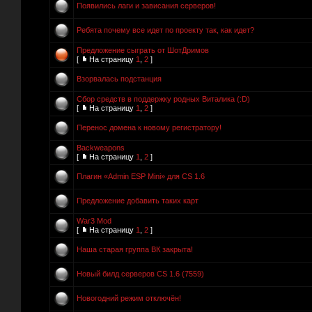
Появились лаги и зависания серверов!
Ребята почему все идет по проекту так, как идет?
Предложение сыграть от ШотДримов
[
На страницу
1
,
2
]
Взорвалась подстанция
Сбор средств в поддержку родных Виталика (:D)
[
На страницу
1
,
2
]
Перенос домена к новому регистратору!
Backweapons
[
На страницу
1
,
2
]
Плагин «Admin ESP Mini» для CS 1.6
Предложение добавить таких карт
War3 Mod
[
На страницу
1
,
2
]
Наша старая группа ВК закрыта!
Новый билд серверов CS 1.6 (7559)
Новогодний режим отключён!