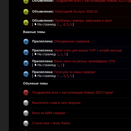
Объявление:
Поздравляю всех с наступающим Новым 2023 Год
Объявление:
Новогодний Ассаулт 2020-21
Объявление:
Проблемы сервера, зависания и лаги!
[
На страницу
1
...
4
,
5
,
6
]
Важные темы
Прилеплена:
Объединение серверов
Прилеплена:
Steam ключ для игрока TOP 1 онлайн месяца
[
На страницу
1
,
2
,
3
]
Прилеплена:
Ваши пинги на разных провайдерах СПб
[
На страницу
1
,
2
]
Прилеплена:
Голосуем за наши сервера!
[
На страницу
1
...
4
,
5
,
6
]
Обычные темы
Поздравляю всех с наступающим Новым 2023 Годом!
Выключить спам в чате форума
Боты на АИМ сервере
Статистика + Army Ranks