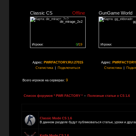
Classic CS
Offline
GunGame World
de_mirage_2x2
g
Игроки:
0
/
19
Игроки:
Сервер заполнен на
0%
Сервер заполнен на
0
Адрес:
PWRFACTORY.RU:27015
Адрес:
PWRFACTORY.
Статистика
|
Подключиться
Статистика
|
Подкл
9
Всего игроков на серверах:
Список форумов * PWR FACTORY *
-
Полезные статьи о CS 1.6
Classic Mode CS 1.6
В данном разделе будут публиковаться статьи, уроки и друг
Knife Mode CS 1.6