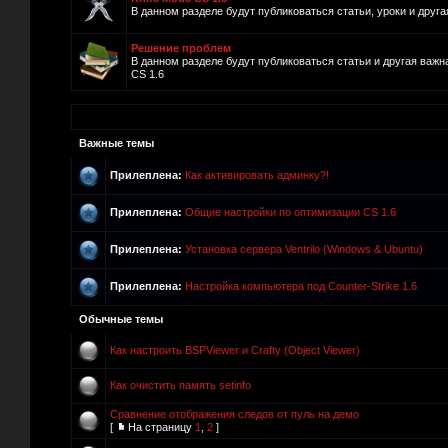
В данном разделе будут публиковаться статьи, уроки и дру
Решение проблем
В данном разделе будут публиковаться статьи и другая важ
CS 1.6
Важные темы
Прилеплена:
Как активировать админку?!
Прилеплена:
Общие настройки по оптимизации CS 1.6
Прилеплена:
Установка сервера Ventrilo (Windows & Ubuntu)
Прилеплена:
Настройка компьютера под Counter-Strike 1.6
Обычные темы
Как настроить BSPViewer и Crafty (Object Viewer)
Как очистить память setinfo
Сравнение отображения следов от пуль на демо
[
На страницу
1
,
2
]