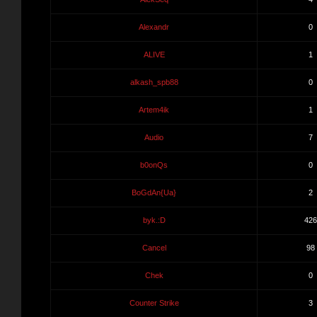
Alexandr
0
ALIVE
1
alkash_spb88
0
Artem4ik
1
Audio
7
b0onQs
0
BoGdAn{Ua}
2
byk.:D
426
Cancel
98
Chek
0
Counter Strike
3