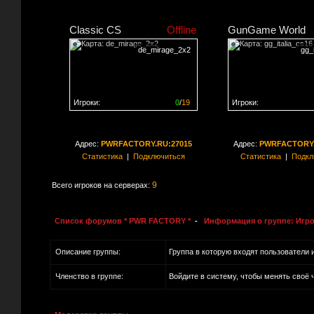
Classic CS
Offline
GunGame World
de_mirage_2x2
gg_
Игроки:
0
/
19
Игроки:
Сервер заполнен на
0%
Сервер заполнен на
0
Адрес:
PWRFACTORY.RU:27015
Адрес:
PWRFACTORY.
Статистика
|
Подключиться
Статистика
|
Подкл
9
Всего игроков на серверах:
Список форумов * PWR FACTORY *
-
Информация о группе: Игро
Описание группы:
Группа в которую входят пользователи 
Членство в группе:
Войдите в систему, чтобы менять своё