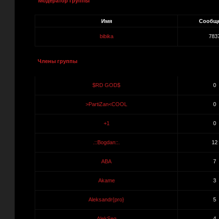
Модератор группы
Имя
Сообщ
bibika
783
Члены группы
$RD GOD$
0
>PartiZan<COOL
0
+1
0
.::Bogdan::.
12
ABA
7
Akame
3
Aleksandr{pro}
5
AlekSeq
4