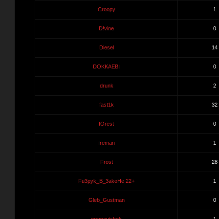
Croopy
1
D!vine
0
Diesel
14
DOKKAEBI
0
drunk
2
fast1k
32
fOrest
0
freman
1
Frost
28
Fu3pyk_B_3akoHe 22+
1
Gleb_Gustman
0