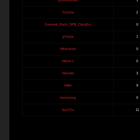
gromovichok
1
Grysha
2
Gwenett_Rash_SPB_Clan@ru
0
gYnd1k
1
Hikikomori
0
Hilson.L
0
Himmler
3
Hitler
9
homcheeg
0
ilya72ru
11